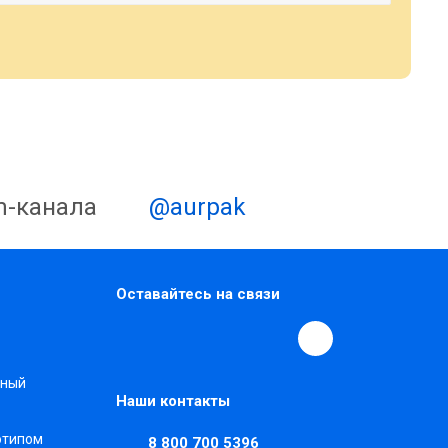
m-канала
@aurpak
Оставайтесь на связи
нный
Наши контакты
готипом
8 800 700 5396