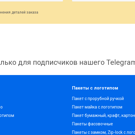
нения деталей заказа
лько для подписчиков нашего Telegra
Пакеты с логотипом
Пакет с прорубной ручкой
во
Пакет майка с логотипом
готипом
Пакет бумажный, крафт, карто
Пакеты фасовочные
Пакеты с замком, Zip-lock с ло