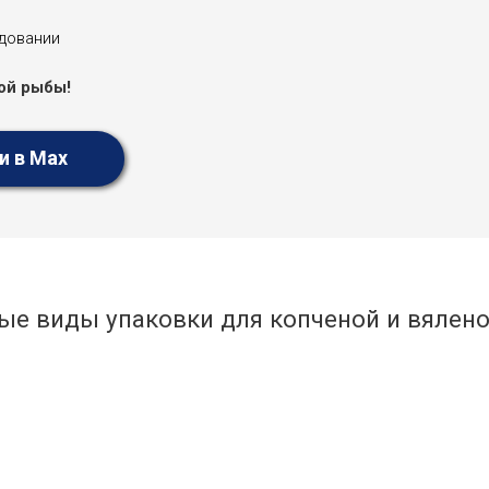
довании
ой рыбы!
и в Max
ые виды упаковки для копченой и вялен