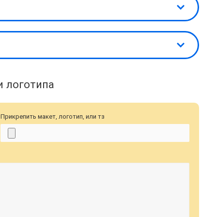
и логотипа
Прикрепить макет, логотип, или тз