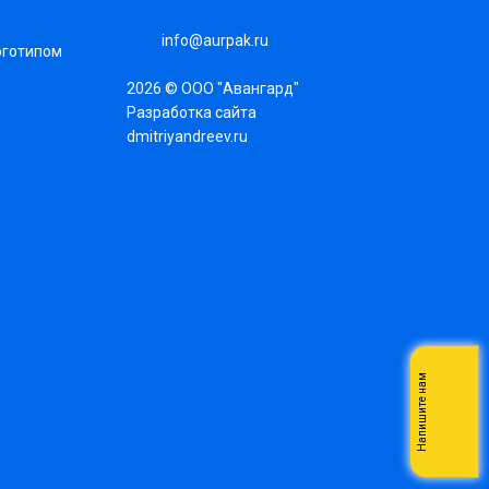
info@aurpak.ru
оготипом
2026 © ООО "Авангард"
Разработка сайта
dmitriyandreev.ru
Напишите нам