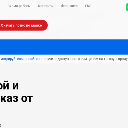
Схема работы
Контакты
Франшиза
FAQ
Скачать прайс по майке
гистрируйтесь на сайте
и получите доступ к оптовым ценам на готовую проду
ой и
каз от
е