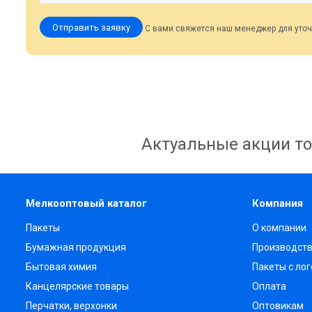
Отправить заявку
С вами свяжется наш менеджер для уточ
Актуальные акции то
Мелкооптовый каталог
Компания
Пакеты
О компании
Бумажная продукция
Производст
Бытовая химия
Пакеты с ло
Канцелярские товары
Оплата
Перчатки, верхонки
Оптовикам