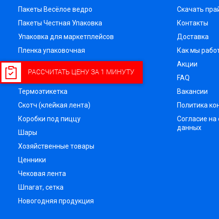
Пакеты Весёлое ведро
Скачать пра
Пакеты Честная Упаковка
Контакты
Упаковка для маркетплейсов
Доставка
Пленка упаковочная
Как мы рабо
Подарочная упаковка и сувениры
Акции
РАССЧИТАТЬ ЦЕНУ ЗА 1 МИНУТУ
Посуда одноразовая
FAQ
Термоэтикетка
Вакансии
Скотч (клейкая лента)
Политика к
Коробки под пиццу
Согласие на
данных
Шары
Хозяйственные товары
Ценники
Чековая лента
Шпагат, сетка
Новогодняя продукция