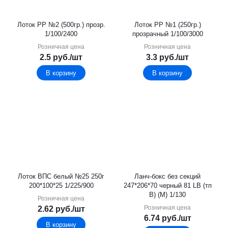
Лоток PР №2 (500гр.) прозр.
Лоток PР №1 (250гр.)
1/100/2400
прозрачный 1/100/3000
Розничная цена
Розничная цена
2.5
руб.
/шт
3.3
руб.
/шт
В корзину
В корзину
Лоток ВПС белый №25 250г
Ланч-бокс без секций
200*100*25 1/225/900
247*206*70 черный 81 LB (тп
В) (М) 1/130
Розничная цена
Розничная цена
2.62
руб.
/шт
6.74
руб.
/шт
В корзину