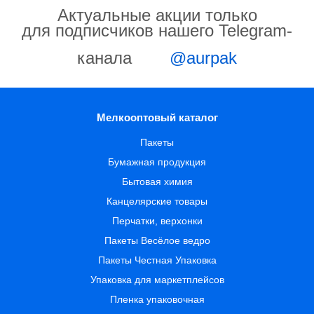
Актуальные акции только
для подписчиков нашего Telegram-
канала
@aurpak
Мелкооптовый каталог
Пакеты
Бумажная продукция
Бытовая химия
Канцелярские товары
Перчатки, верхонки
Пакеты Весёлое ведро
Пакеты Честная Упаковка
Упаковка для маркетплейсов
Пленка упаковочная