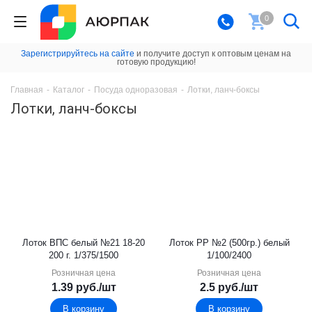
0
Зарегистрируйтесь на сайте
и получите доступ к оптовым ценам на
готовую продукцию!
Главная
-
Каталог
-
Посуда одноразовая
-
Лотки, ланч-боксы
Лотки, ланч-боксы
Лоток ВПС белый №21 18-20
Лоток PР №2 (500гр.) белый
200 г. 1/375/1500
1/100/2400
Розничная цена
Розничная цена
1.39
руб.
/шт
2.5
руб.
/шт
В корзину
В корзину