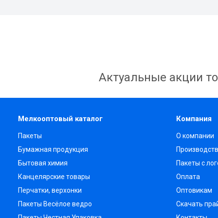
Актуальные акции то
Мелкооптовый каталог
Компания
Пакеты
О компании
Бумажная продукция
Производст
Бытовая химия
Пакеты с ло
Канцелярские товары
Оплата
Перчатки, верхонки
Оптовикам
Пакеты Весёлое ведро
Скачать пра
Пакеты Честная Упаковка
Контакты