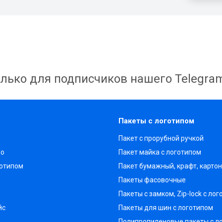
лько для подписчиков нашего Telegra
Пакеты с логотипом
Пакет с прорубной ручкой
во
Пакет майка с логотипом
готипом
Пакет бумажный, крафт, карто
Пакеты фасовочные
Пакеты с замком, Zip-lock с ло
йс
Пакеты для шин с логотипом
Полипропиленовые пакеты с л