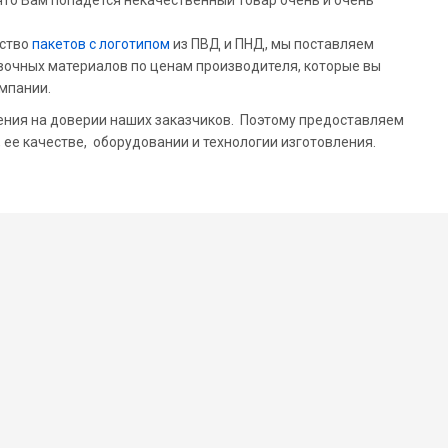
 что Вам попадётся некачественный товар очень и очень
дство
пакетов с логотипом
из ПВД и ПНД, мы поставляем
вочных материалов по ценам производителя, которые вы
мпании.
ения на доверии наших заказчиков. Поэтому предоставляем
ее качестве, оборудовании и технологии изготовления.