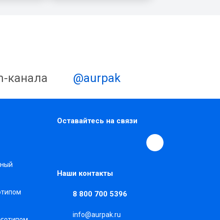
m-канала
@aurpak
Оставайтесь на связи
нный
Наши контакты
готипом
8 800 700 5396
info@aurpak.ru
оготипом