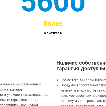
5600
более
клиентов
Наличие собственн
гарантия доступны
Кроме того: мы даём 100% г
х линий и инновационных
Продукция собственного пр
ых материалов
на всех этапах изготовлени
мент упаковочных материалов,
высокоскоростным производс
овки, который полностью
поэтому мы контролируем к
 предприятий розничной