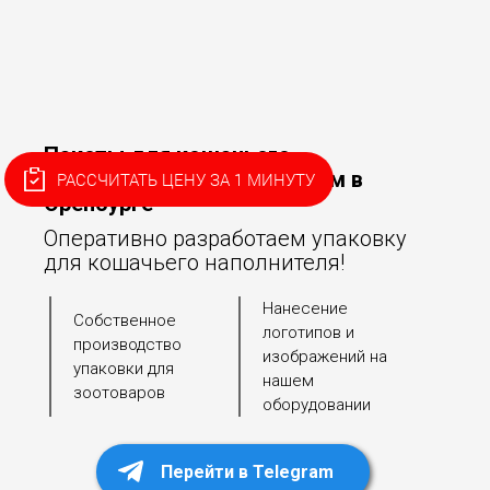
Пакеты для кошачьего
наполнителя на заказ оптом в
РАССЧИТАТЬ ЦЕНУ ЗА 1 МИНУТУ
Оренбурге
Оперативно разработаем упаковку
для кошачьего наполнителя!
Нанесение
Собственное
логотипов и
производство
изображений на
упаковки для
нашем
зоотоваров
оборудовании
Перейти в Telegram