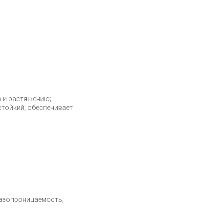
 и растяжению;
стойкий; обеспечивает
газопроницаемость,