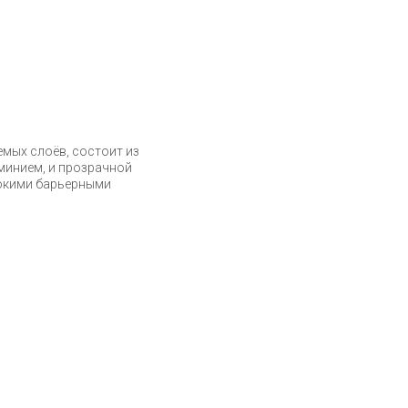
мых слоёв, состоит из
минием, и прозрачной
сокими барьерными