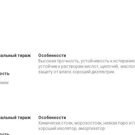
альный тираж
Особенности
Высокая прочность, устойчивость к истиранию
устойчив к растворам кислот, щелочей, масло
защиту от влаги; хороший диэлектрик
ость
 мкм
альный тираж
Особенности
Химически стоек, морозостоек, низкая паро и 
хороший изолятор, амортизатор
ость