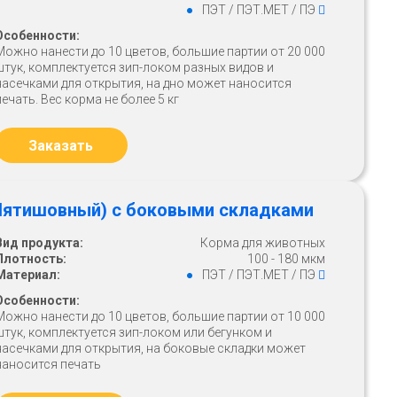
ПЭТ / ПЭТ.МЕТ / ПЭ
Особенности:
Можно нанести до 10 цветов, большие партии от 20 000
штук, комплектуется зип-локом разных видов и
насечками для открытия, на дно может наносится
печать. Вес корма не более 5 кг
Заказать
(Пятишовный) с боковыми складками
Вид продукта:
Корма для животных
Плотность:
100 - 180 мкм
Материал:
ПЭТ / ПЭТ.МЕТ / ПЭ
Особенности:
Можно нанести до 10 цветов, большие партии от 10 000
штук, комплектуется зип-локом или бегунком и
насечками для открытия, на боковые складки может
наносится печать