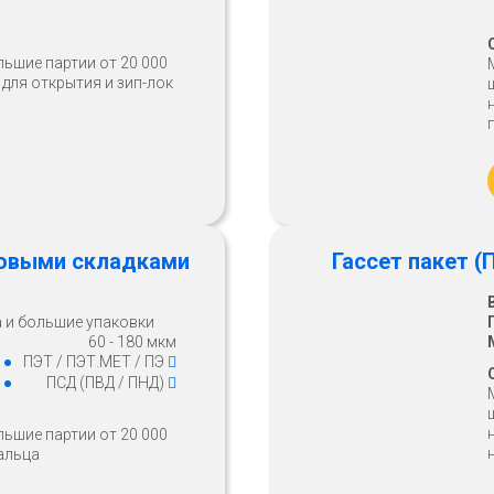
льшие партии от 20 000
 для открытия и зип-лок
оковыми складками
Гассет пакет 
а и большие упаковки
60 - 180 мкм
ПЭТ / ПЭТ.МЕТ / ПЭ
ПСД (ПВД / ПНД)
льшие партии от 20 000
пальца