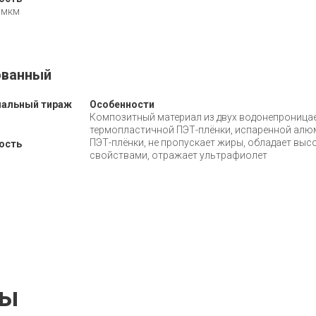
 мкм
ованный
альный тираж
Особенности
Композитный материал из двух водонепроницае
термопластичной ПЭТ-плёнки, испаренной алю
ПЭТ-плёнки, не пропускает жиры, обладает вы
ость
свойствами, отражает ультрафиолет
лы