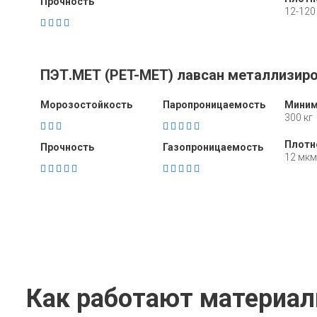
Прочность
12-120
ПЭТ.МЕТ (PET-МЕТ) лавсан металлизир
Морозостойкость
Паропроницаемость
Миним
300 кг
Плотн
Прочность
Газопроницаемость
12 мкм
Как работают материа