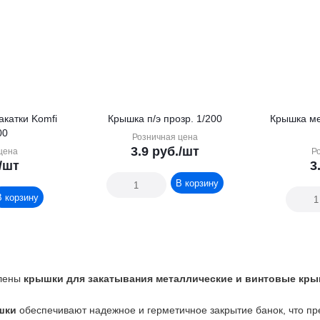
акатки Komfi
Крышка п/э прозр. 1/200
Крышка мет
00
Розничная цена
3.9
руб.
/шт
цена
Р
/шт
3
В корзину
В корзину
влены
крышки для закатывания металлические и винтовые кры
ышки
обеспечивают надежное и герметичное закрытие банок, что пр