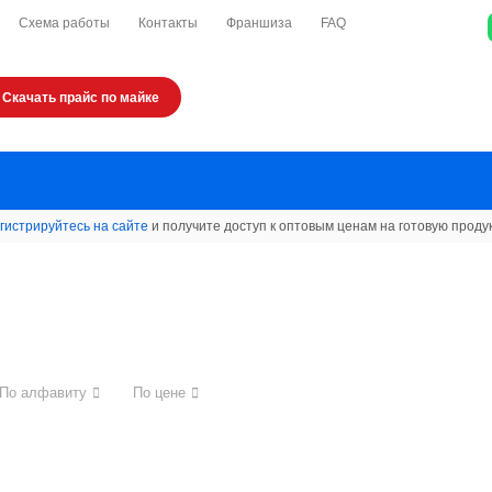
Схема работы
Контакты
Франшиза
FAQ
Скачать прайс по майке
гистрируйтесь на сайте
и получите доступ к оптовым ценам на готовую проду
По алфавиту
По цене