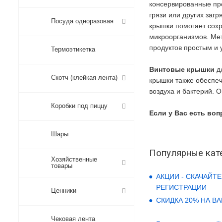
консервированные про
грязи или других заг
Посуда одноразовая
крышки помогает сохр
микроорганизмов. Мет
продуктов простым и
Термоэтикетка
Винтовые крышки
д
Скотч (клейкая лента)
крышки также обеспеч
воздуха и бактерий. 
Коробки под пиццу
Если у Вас есть воп
Шары
Популярные кат
Хозяйственные
товары
АКЦИИ - СКАЧАЙТЕ
РЕГИСТРАЦИИ
Ценники
СКИДКА 20% НА В
Чековая лента