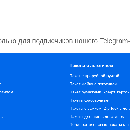
олько для подписчиков нашего Telegram
Пакеты с логотипом
Пакет с прорубной ручкой
о
Пакет майка с логотипом
готипом
Пакет бумажный, крафт, карто
Пакеты фасовочные
Пакеты с замком, Zip-lock с ло
йс
Пакеты для шин с логотипом
Полипропиленовые пакеты с л