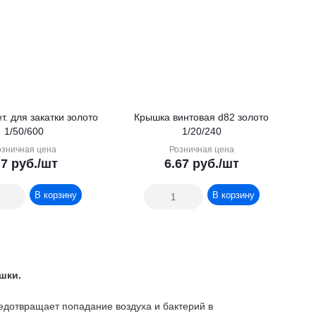
. для закатки золото
Крышка винтовая d82 золото
1/50/600
1/20/240
озничная цена
Розничная цена
.7
руб.
/шт
6.67
руб.
/шт
В корзину
В корзину
шки.
едотвращает попадание воздуха и бактерий в