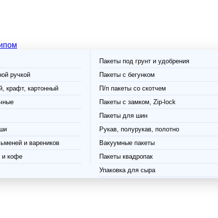
типом
Пакеты под грунт и удобрения
ной ручкой
Пакеты с бегунком
, крафт, картонный
П/п пакеты со скотчем
чные
Пакеты с замком, Zip-lock
Пакеты для шин
ши
Рукав, полурукав, полотно
ьменей и вареников
Вакуумные пакеты
 и кофе
Пакеты квадропак
Упаковка для сыра