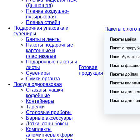
(Дышащая)
Пленка воздушно-
пузырьковая
Пленка стрейч
Подарочная упаковка и
Пакеты с лого
сувениры
Банты и ленты
Пакеты майка
Пакеты подарочные
Пакет с проруб
картонные и
пластиковые
Пакет бумажный
Подарочные пакеты и
Пакеты фасово
листы
Готовая
Сувениры
продукция
Пакеты дойпак
Сумки органза
Пакеты вклады
Посуда одноразовая
Стаканы, чашки
Пакеты для пел
кофейные
Пакеты для чая
Контейнеры
Тарелки
Столовые приборы
Барные аксессуары
Лотки, ланч-боксы
Комплекты
алюминиевых форм