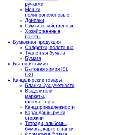
ручками
Мешки
полипропиленовые
Дойпаки
Сумки хозяйственные
Хозяйственные
пакеты
Бумажная продукция
Салфетки, полотенца
Туалетная бумага
Бумага
Бытовая химия
Бытовая химия ISL
OXI
Канцелярские товары
Бланки бух. учетности
Выделители,
маркеты,
фломастеры
Канц.принадлежности
Карандаши, ручки,
стержни
Тетради, альбомы,
бумага, картон, папки
Форматная бумага