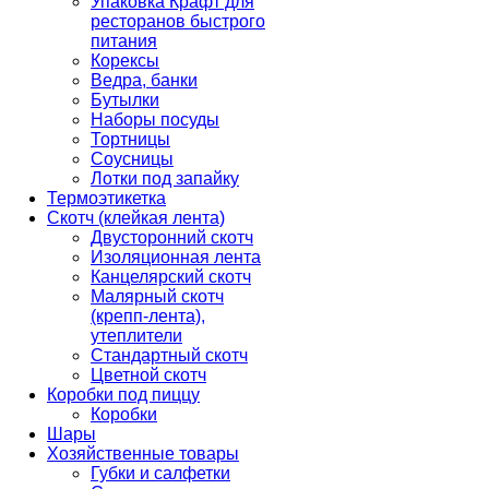
Упаковка Крафт для
ресторанов быстрого
питания
Корексы
Ведра, банки
Бутылки
Наборы посуды
Тортницы
Соусницы
Лотки под запайку
Термоэтикетка
Скотч (клейкая лента)
Двусторонний скотч
Изоляционная лента
Канцелярский скотч
Малярный скотч
(крепп-лента),
утеплители
Стандартный скотч
Цветной скотч
Коробки под пиццу
Коробки
Шары
Хозяйственные товары
Губки и салфетки