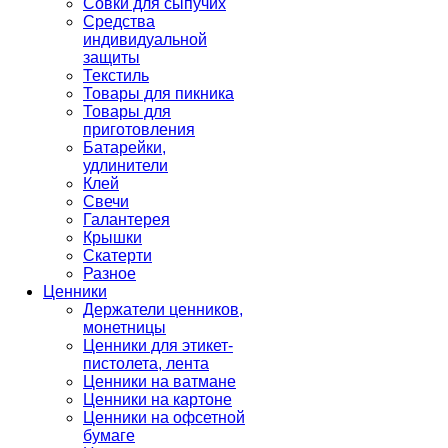
Совки для сыпучих
Средства
индивидуальной
защиты
Текстиль
Товары для пикника
Товары для
приготовления
Батарейки,
удлинители
Клей
Свечи
Галантерея
Крышки
Скатерти
Разное
Ценники
Держатели ценников,
монетницы
Ценники для этикет-
пистолета, лента
Ценники на ватмане
Ценники на картоне
Ценники на офсетной
бумаге